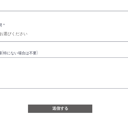
間
様(特にない場合は不要)
送信する