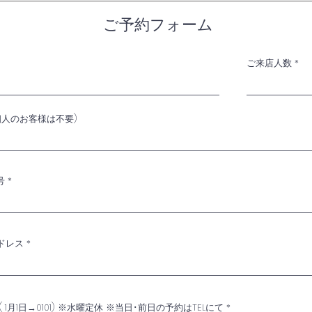
ご予約フォーム
​ ご予約
ご来店人数
ご予約のお客様は下記フォームよりお願いします。
個人のお客様は不要)
号
ドレス
( 1月1日→0101) ※水曜定休 ※当日･前日の予約はTELにて