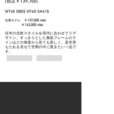
​(税込￥
139
,700
)
W745 D855 H765 SH415
￥
137,000 +tax
在庫モデル
￥
143,000 +tax
往年の北欧スタイルを現代に合わせてリデ
ザイン。すっきりとした無垢フレームのラ
インはどの角度から見ても美しく、是非背
もたれを見せて空間の中に置きたい一品で
す。
INFO
COLOR