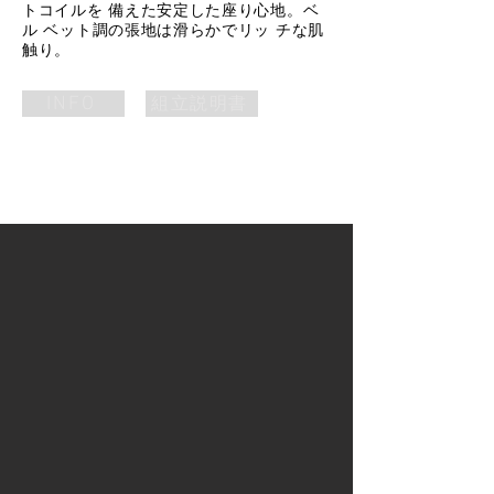
トコイルを 備えた安定した座り心地。ベ
ル ベット調の張地は滑らかでリッ チな肌
触り。
INFO
組立説明書