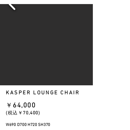
KASPER LOUNGE CHAIR
​￥
64
,000
​(税込￥
70,400
)
W690 D700 H720 SH370