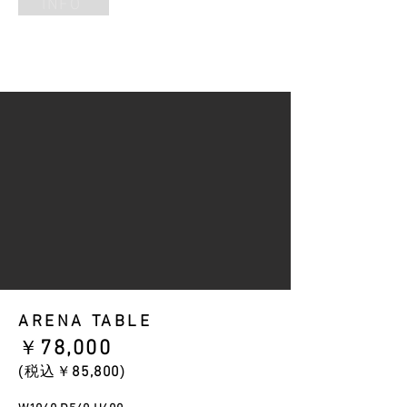
INFO
ARENA TABLE
​￥
78
,000
​(税込￥
85
,800
)