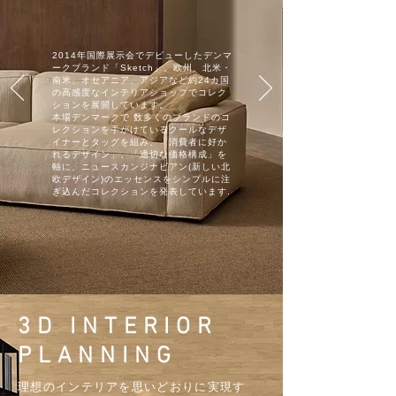
2014年国際展示会でデビューしたデンマ
ークブランド「Sketch」。欧州、北米・
南米、オセアニア、アジアなど約24カ国
の高感度なインテリアショップでコレク
ションを展開しています。
本場デンマークで 数多くのブランドのコ
レクションを手がけているクールなデザ
イナーとタッグを組み、「消費者に好か
れるデザイン」、「適切な価格構成」を
軸に、ニュースカンジナビアン(新しい北
欧デザイン)のエッセンスをシンプルに注
ぎ込んだコレクションを発表しています.
3D INTERIOR
PLANNING
理想のインテリアを思いどおりに実現す