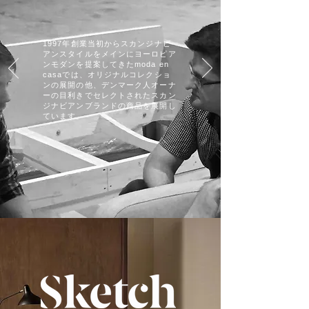
1997年創業当初からスカンジナビ
アンスタイルを
メインにヨーロピア
ンモダンを提案してきたmoda en
casaでは、オリジナルコレクショ
ンの展開の他、デンマーク人オーナ
ーの目利きでセレクトされたスカン
ジナビアンブランドの商品を展開し
ています。