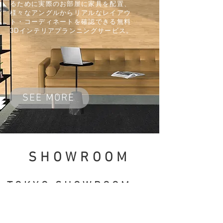
るために実際のお部屋に家具を配置、
様々なアングルからリアルなレイアウ
ト・コーディネートを確認できる無料
3Dインテリアプランニングサービス。
SEE MORE
SHOWROOM
TOKYO SHOWROOM
東京都港区海岸3‐5‐13五色橋ビ
ル
4F